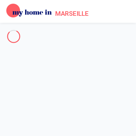
MARSEILLE
Marseille
-
Votre recherche
SEARCH
Vos filtres
Appliquer
Arriving